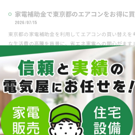
家電補助金で東京都のエアコンをお得に買
2026/07/15
東京都の家電補助金を利用してエアコンの買い替えを
な生活費の高騰を背景に、省エネ家電への関心がます
では、パ…
家電補助金を活用した東京都のエアコン買
2026/07/14
最新の家電補助金やエアコンの買い替えに、不安や疑
年、猛暑対策や熱中症予防、省エネ性能の高い家電へ
とくに省…