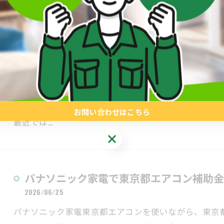
家電販売の求人情報で東京都で理想の働き
方
2026/06/30
東京都で理想の働き方を見つけるための家電販売求人
雇用形態や働き方の選択肢がある一方、条件や職場環
お問い合わせはこちら
最近では…
お問い合わせはこちら
パナソニック家電で東京都エアコン補助金
2026/06/25
パナソニック家電東京都エアコンを使いながら、東京