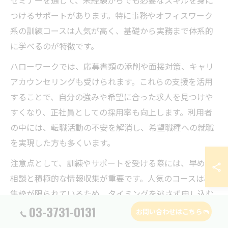
セミナーを通じて、未経験からでも必要なスキルを身に
つけるサポートがあります。特に事務やオフィスワーク
系の訓練コースは人気が高く、基礎から実務まで体系的
に学べるのが特徴です。
ハローワークでは、応募書類の添削や面接対策、キャリ
アカウンセリングも受けられます。これらの支援を活用
することで、自分の強みや希望に合った求人を見つけや
すくなり、正社員としての採用率も向上します。利用者
の中には、転職活動の不安を解消し、希望職種への就職
を実現した方も多くいます。
注意点として、訓練やサポートを受ける際には、早めの
相談と積極的な情報収集が重要です。人気のコースは募
集枠が限られているため、タイミングを逃さず申し込む
03-3731-0131
ようにしましょう。
お問い合わせはこちら