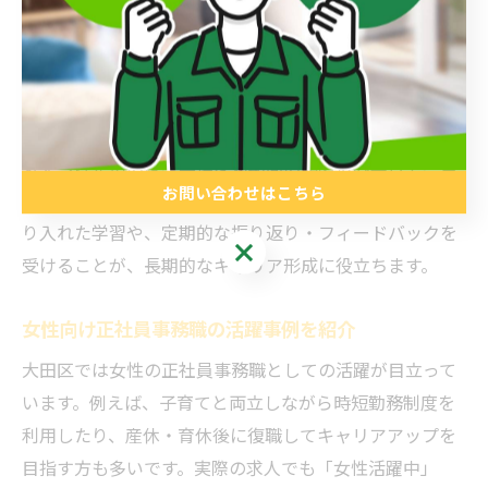
田区で再就職した方の中には、ブランク期間に独学でス
キルアップし、正社員として採用された事例もありま
す。自分のペースで学べる環境を選ぶことで、無理なく
スキルを磨くことができます。
気をつけたいのは、無理な短期間の詰め込み学習や、自
お問い合わせはこちら
己流での独学による知識の偏りです。実践的な課題を取
り入れた学習や、定期的な振り返り・フィードバックを
お問い合わせはこちら
受けることが、長期的なキャリア形成に役立ちます。
女性向け正社員事務職の活躍事例を紹介
大田区では女性の正社員事務職としての活躍が目立って
います。例えば、子育てと両立しながら時短勤務制度を
利用したり、産休・育休後に復職してキャリアアップを
目指す方も多いです。実際の求人でも「女性活躍中」