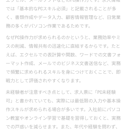
し方
では「基本的なPCスキル必須」と記載されることが多
女性が長く働ける正社員職場の特徴とは
く、書類作成やデータ入力、顧客情報管理など、日常業
正社員で叶う土日祝休みの働き方メリット
務の多くがパソコン作業であるためです。
女性が長く活躍できる正社員のスキル条件
なぜPC操作力が求められるのかというと、業務効率やミ
女性向け正社員求人が重視するスキルとは
スの削減、情報共有の迅速化に直結するからです。たと
長く働ける正社員職場選びのチェックポイ
えば、エクセルでの表計算や関数、ワードでの文書フォ
ント
ーマット作成、メールでのビジネス文書送信など、実務
育休や産休制度が充実した正社員求人の探
で頻繁に求められるスキルを身につけておくことで、即
し方
戦力として評価されやすくなります。
キャリアアップを支える正社員スキルの磨
未経験者が注意すべき点として、求人票に「PC未経験
き方
可」と書かれていても、実際には最低限の入力や基本操
中途採用でも歓迎される正社員の条件整理
作スキルが求められる場合が多いです。入社前にパソコ
ン教室やオンライン学習で基礎を習得しておくと、実務
での戸惑いを減らせます。また、年代や経験を問わず、