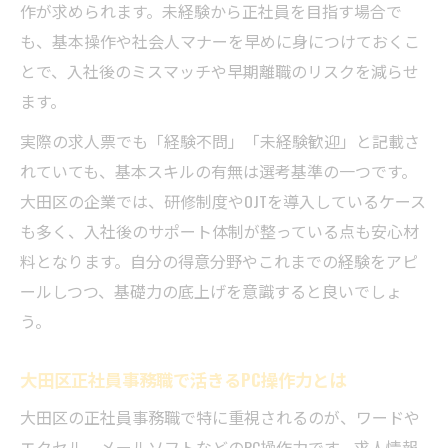
作が求められます。未経験から正社員を目指す場合で
未経験からでも転職成功できるスキル戦略
も、基本操作や社会人マナーを早めに身につけておくこ
未経験から挑戦する正社員スキルアップ術
とで、入社後のミスマッチや早期離職のリスクを減らせ
未経験歓迎の正社員求人を見分ける方法
ます。
正社員に必要な基礎スキルの身につけ方
実際の求人票でも「経験不問」「未経験歓迎」と記載さ
ブランクがあっても正社員復帰できる秘訣
れていても、基本スキルの有無は選考基準の一つです。
大田区の企業では、研修制度やOJTを導入しているケース
ハローワーク活用で安心のスキル習得支援
も多く、入社後のサポート体制が整っている点も安心材
女性のキャリア形成に役立つ実践的アドバ
料となります。自分の得意分野やこれまでの経験をアピ
イス
ールしつつ、基礎力の底上げを意識すると良いでしょ
ワークライフバランス重視派へ大田区の働き方
う。
提案
正社員でも実現できる柔軟な働き方の工夫
大田区正社員事務職で活きるPC操作力とは
大田区求人で注目のワークライフバランス
大田区の正社員事務職で特に重視されるのが、ワードや
家事や育児と両立しやすい正社員求人の探
エクセル、メールソフトなどのPC操作力です。求人情報