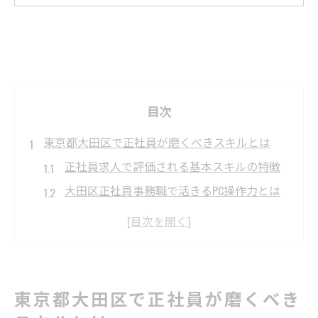
目次
東京都大田区で正社員が磨くべきスキルとは
正社員求人で評価される基本スキルの特徴
大田区正社員事務職で活きるPC操作力とは
未経験から正社員を目指すための学び方
女性歓迎の正社員求人が求める人物像分析
年代別に見る正社員スキルの伸ばし方
事務職の正社員に求められる実務の要点を解説
東京都大田区で正社員が磨くべき
正社員事務職で必須のデータ管理スキル解