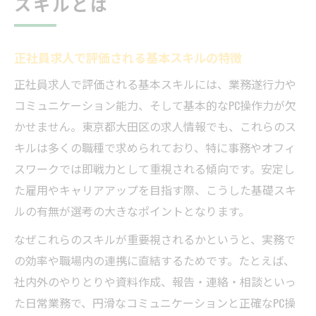
スキルとは
説
大田区求人で重視されるコミュニケーショ
正社員求人で評価される基本スキルの特徴
ン力
未経験OKな正社員事務職の実務内容とは
正社員求人で評価される基本スキルには、業務遂行力や
コミュニケーション能力、そして基本的なPC操作力が欠
40代・50代も安心できる事務スキル習得法
かせません。東京都大田区の求人情報でも、これらのス
女性向け正社員事務職の活躍事例を紹介
キルは多くの職種で求められており、特に事務やオフィ
正社員転職なら大田区で活かすおすすめスキル
スワークでは即戦力として重視される傾向です。安定し
大田区で正社員転職に強いPC資格の活用法
た雇用やキャリアアップを目指す際、こうした基礎スキ
正社員求人選びで重視したい事務経験の価
ルの有無が選考の大きなポイントとなります。
値
なぜこれらのスキルが重要視されるかというと、実務で
中途採用で差がつくスキルランキングを解
の効率や職場内の連携に直結するためです。たとえば、
説
社内外のやりとりや資料作成、報告・連絡・相談といっ
女性が安心して転職できる正社員サポート
た日常業務で、円滑なコミュニケーションと正確なPC操
体制