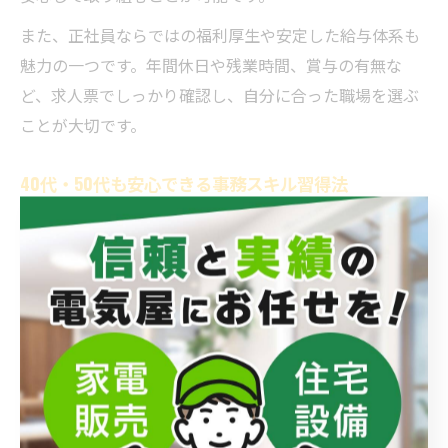
また、正社員ならではの福利厚生や安定した給与体系も
魅力の一つです。年間休日や残業時間、賞与の有無な
ど、求人票でしっかり確認し、自分に合った職場を選ぶ
ことが大切です。
40代・50代も安心できる事務スキル習得法
40代・50代で事務職の正社員を目指す場合、不安を感じ
る方も多いですが、年齢に関係なく習得できるスキルが
あります。特にパソコン基本操作や、ビジネスマナー、
書類作成能力は年代問わず重要です。地域のハローワー
クや職業訓練校では、年齢層別の研修やサポートも充実
しています。
具体的な習得方法としては、パソコン教室への通学や、
オンライン学習サービスの活用が効果的です。実際に大