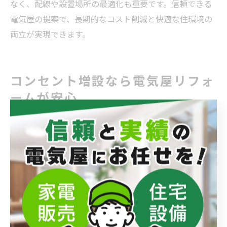
なく、配線や設置場所の最適化も重要です。信頼できる
電気屋の提案で、長期的なコスト削減と快適な住環境の
両立が実現できます。
コンセント増設なら電気屋リフォ
ームが安心
電気屋が提案する安心のコンセント増設術
住まいのリフォームにおいて、コンセントの数や配置は
快適な生活に直結します。東京都大田区の電気屋では、
家族構成やライフスタイルに合わせたコンセント増設を
提案し、日常の不便さを根本から解消しています。例え
ば、リビングやキッチンなど電化製品が多い場所では、