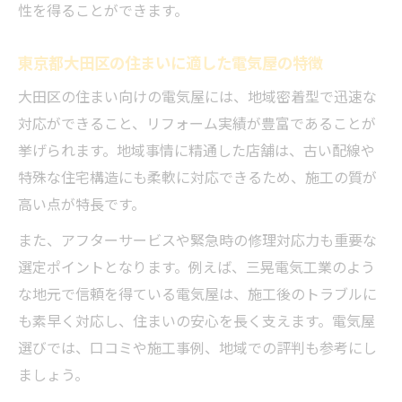
性を得ることができます。
法
暮らしやすさ向上へ電気屋の増設サポート
東京都大田区の住まいに適した電気屋の特徴
東京都大田区での電気屋による施工事例紹
大田区の住まい向けの電気屋には、地域密着型で迅速な
介
対応ができること、リフォーム実績が豊富であることが
リフォームで叶う安心安全な住まい作り
挙げられます。地域事情に精通した店舗は、古い配線や
電気屋が守る住まいの安全と安心の秘訣
特殊な住宅構造にも柔軟に対応できるため、施工の質が
リフォームで実現する電気屋の防犯対策
高い点が特長です。
電気屋リフォームで配線の劣化を解消する
また、アフターサービスや緊急時の修理対応力も重要な
電気屋が提案する漏電防止の工事ポイント
選定ポイントとなります。例えば、三晃電気工業のよう
東京都大田区で高まる電気屋の安全技術
な地元で信頼を得ている電気屋は、施工後のトラブルに
も素早く対応し、住まいの安心を長く支えます。電気屋
古い家の電気トラブル解決に強い方法とは
選びでは、口コミや施工事例、地域での評判も参考にし
電気屋が解決する古い家の配線トラブル
ましょう。
リフォームで直すべき電気設備の見極め方