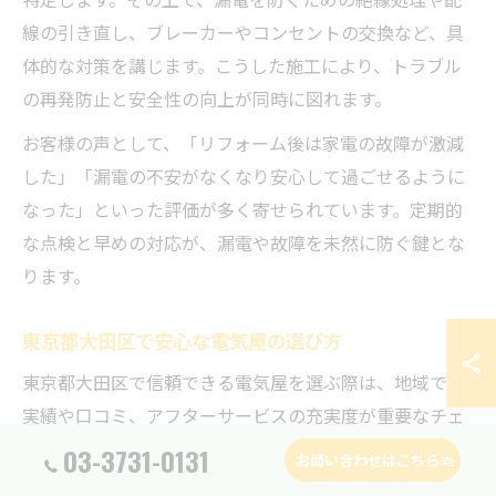
線の引き直し、ブレーカーやコンセントの交換など、具
体的な対策を講じます。こうした施工により、トラブル
の再発防止と安全性の向上が同時に図れます。
お客様の声として、「リフォーム後は家電の故障が激減
した」「漏電の不安がなくなり安心して過ごせるように
なった」といった評価が多く寄せられています。定期的
な点検と早めの対応が、漏電や故障を未然に防ぐ鍵とな
ります。
東京都大田区で安心な電気屋の選び方
東京都大田区で信頼できる電気屋を選ぶ際は、地域での
実績や口コミ、アフターサービスの充実度が重要なチェ
ックポイントとなります。特にリフォームでは、見えな
03-3731-0131
お問い合わせはこちら
い部分の工事品質が住まいの安全性や快適性に直結する