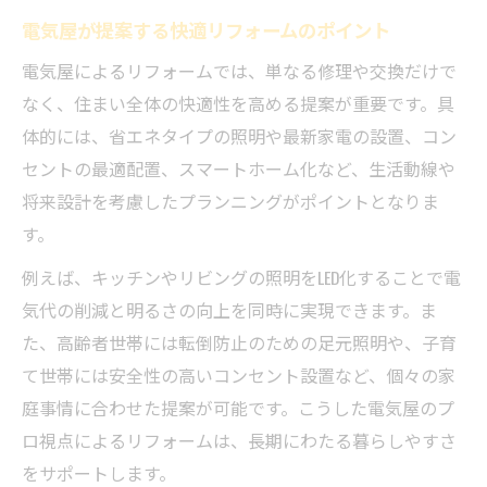
老朽化した住まいは電気屋で安全確保を
電気屋が提案する快適リフォームのポイント
電気屋リフォームで防ぐ漏電と故障の原因
電気屋によるリフォームでは、単なる修理や交換だけで
東京都大田区で安心な電気屋の選び方
なく、住まい全体の快適性を高める提案が重要です。具
電気工事のプロが提案する省エネリフォーム
体的には、省エネタイプの照明や最新家電の設置、コン
電気屋の知恵で実現する省エネリフォーム
セントの最適配置、スマートホーム化など、生活動線や
電気屋おすすめの最新省エネ設備とは
将来設計を考慮したプランニングがポイントとなりま
す。
リフォームで光熱費を抑える電気屋の工夫
東京都大田区で進む電気屋のエコ施工事例
例えば、キッチンやリビングの照明をLED化することで電
気代の削減と明るさの向上を同時に実現できます。ま
電気屋リフォームで叶う未来の住まい設計
た、高齢者世帯には転倒防止のための足元照明や、子育
て世帯には安全性の高いコンセント設置など、個々の家
庭事情に合わせた提案が可能です。こうした電気屋のプ
ロ視点によるリフォームは、長期にわたる暮らしやすさ
をサポートします。