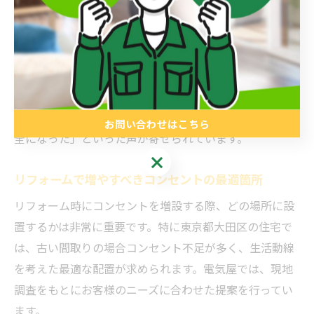
将来の家電追加も見越した配置が重要です。
電気屋による増設工事は、配線の安全性や施工の丁寧さ
が求められます。プロの技術でしっかりとした施工を行
うことで、漏電や過電流といったトラブルを未然に防ぐ
ことができます。実際に、施工後のお客様からは「使い
勝手が格段に良くなった」「タコ足配線が不要になり安
お問い合わせはこちら
全になった」といった声が寄せられています。
お問い合わせはこちら
リフォームで増やすべきコンセントの最適箇所
リフォーム時にコンセントを増設する際、どの場所に設
置するかは非常に重要です。特に東京都大田区の住宅で
は、古い間取りの場合コンセント不足が多く、生活動線
を考えた最適な配置が求められます。電気屋では、現地
調査をもとにお客様のニーズに合わせた提案を行ってい
ます。