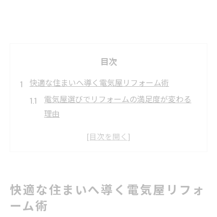
目次
快適な住まいへ導く電気屋リフォーム術
電気屋選びでリフォームの満足度が変わる
理由
東京都大田区の住まいに適した電気屋の特
徴
電気屋が提案する快適リフォームのポイン
ト
快適な住まいへ導く電気屋リフォ
電気屋リフォームで失敗しない事前準備の
ーム術
コツ