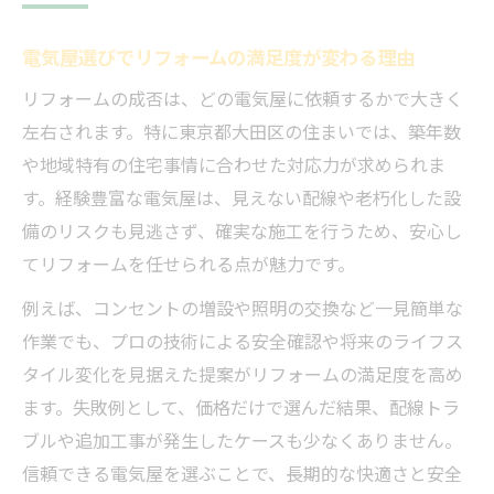
暮らしやすさを高める電気屋の役割とは
暮らしを変える電気屋のリフォーム事例集
電気屋選びでリフォームの満足度が変わる理由
電気屋による最新リフォーム事例を徹底紹
リフォームの成否は、どの電気屋に依頼するかで大きく
介
左右されます。特に東京都大田区の住まいでは、築年数
東京都大田区で実現した電気屋施工の成功
や地域特有の住宅事情に合わせた対応力が求められま
例
す。経験豊富な電気屋は、見えない配線や老朽化した設
コンセント増設のビフォーアフター体験談
備のリスクも見逃さず、確実な施工を行うため、安心し
てリフォームを任せられる点が魅力です。
照明リフォームで生活が快適になった実例
電気屋の工夫が光る省エネリフォーム事例
例えば、コンセントの増設や照明の交換など一見簡単な
作業でも、プロの技術による安全確認や将来のライフス
コンセント増設なら電気屋リフォームが安心
タイル変化を見据えた提案がリフォームの満足度を高め
電気屋が提案する安心のコンセント増設術
ます。失敗例として、価格だけで選んだ結果、配線トラ
リフォームで増やすべきコンセントの最適
ブルや追加工事が発生したケースも少なくありません。
箇所
信頼できる電気屋を選ぶことで、長期的な快適さと安全
電気屋リフォームで配線トラブルを防ぐ方