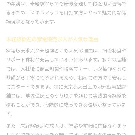
の業務は、未経験からでも研修を通じて段階的に習得で
初めての方も安心な家電販売求人のサポー
きるため、スキルアップを目指す方にとって魅力的な職
ト体制
場環境となっています。
家電販売求人で成長を感じる瞬間とは
スキルアップを目指す家電販売求人の選び方
未経験歓迎の家電販売求人が人気な理由
家電販売求人でキャリアアップを実現する
家電販売求人が未経験者にも人気の理由は、研修制度や
方法
サポート体制が充実している点にあります。多くの店舗
資格取得を支援する家電販売求人の魅力
では、入社後に商品知識や接客マナー、レジ操作などの
基礎から丁寧に指導されるため、初めての方でも安心し
スキルアップが叶う家電販売求人の探し方
てスタートできます。特に東京都大田区の地元密着型店
家電販売求人で評価される経験と能力
舗では、地域住民とのやり取りを通じて実践的な経験を
将来性ある家電販売求人の選定ポイント
積むことができ、段階的に成長できる環境が整っていま
仕事内容や年収で見る家電販売スタッフの実態
す。
家電販売求人で求められる主な仕事内容
また、未経験歓迎の求人は、年齢や前職に関係なくチャ
家電販売求人の年収水準と昇給チャンス
レンジできる点も大きな魅力です。家電販売の仕事を通