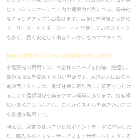
正社員とバイトの家電販売求人の違い
じてコミュニケーション力や提案力が身につき、将来的
家電販売求人で知るべき給与と待遇の実態
なキャリアアップも目指せます。実際に未経験から始め
家電販売求人で働くスタッフの一日をご紹
て、リーダーやマネージャーへと昇進しているスタッフ
介
も多く、長く安定して働きたい方にもおすすめです。
家電販売員としてキャリアを築くコツ
接客と提案力が活かせる家電販売求人の魅力
家電販売求人でキャリア形成を始める秘訣
家電販売求人を活かした長期的な成長戦略
家電販売の現場では、お客様のニーズを的確に把握し、
最適な商品を提案する力が重要です。東京都大田区の家
家電販売求人で評価される仕事の進め方
電販売スタッフは、地域住民に寄り添った接客を心掛け
家電販売求人で失敗しない面接対策
ることで信頼関係を築きやすい環境にあります。接客経
家電販売求人で理想のキャリアへ近づく方
験がある方はもちろん、これからスキルを磨きたい方に
法
も最適な職場です。
例えば、家電の使い方や比較ポイントを丁寧に説明した
り、購入後のアフターサービスまでサポートしたりする