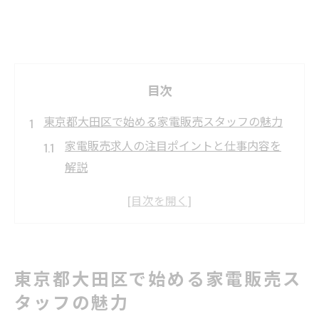
目次
東京都大田区で始める家電販売スタッフの魅力
家電販売求人の注目ポイントと仕事内容を
解説
未経験歓迎の家電販売求人が人気な理由
接客と提案力が活かせる家電販売求人の魅
力
キャリア志向に最適な家電販売求人の特徴
東京都大田区で始める家電販売ス
家電販売求人で身につくスキルと将来性
タッフの魅力
家電販売求人を探すなら知っておきたいポイン