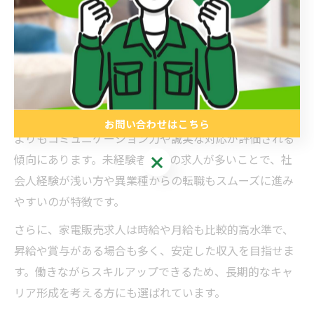
とです。大田区には地域密着型の家電店が多く、地元住
民のニーズに応えながら丁寧な指導を受けられる職場が
目立ちます。初めての方でも安心してスタートできるよ
う、実務に即した研修制度が用意されています。
また、家電販売の現場では「人と接することが好き」
「地域に貢献したい」という志向が重視され、商品知識
お問い合わせはこちら
よりもコミュニケーション力や誠実な対応が評価される
傾向にあります。未経験者歓迎の求人が多いことで、社
お問い合わせはこちら
会人経験が浅い方や異業種からの転職もスムーズに進み
やすいのが特徴です。
さらに、家電販売求人は時給や月給も比較的高水準で、
昇給や賞与がある場合も多く、安定した収入を目指せま
す。働きながらスキルアップできるため、長期的なキャ
リア形成を考える方にも選ばれています。