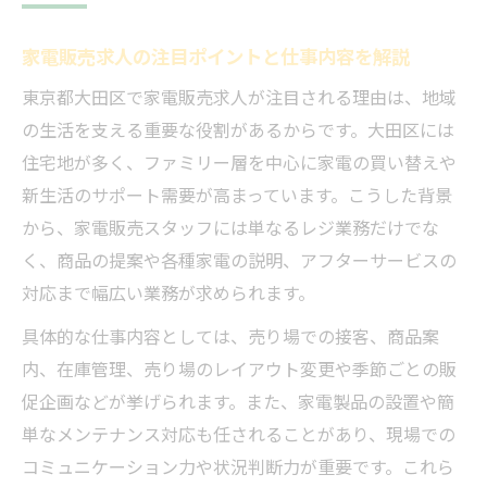
ト
家電販売求人の注目ポイントと仕事内容を解説
家電販売求人選びで重視すべき条件とは
求人情報から読み取る家電販売の働き方
東京都大田区で家電販売求人が注目される理由は、地域
家電販売求人の待遇や給与水準の実態
の生活を支える重要な役割があるからです。大田区には
住宅地が多く、ファミリー層を中心に家電の買い替えや
未経験から応募できる家電販売求人の見極
新生活のサポート需要が高まっています。こうした背景
め方
から、家電販売スタッフには単なるレジ業務だけでな
家電販売求人で確認したいキャリアアップ
く、商品の提案や各種家電の説明、アフターサービスの
制度
対応まで幅広い業務が求められます。
未経験から成長できる家電販売の働き方とは
具体的な仕事内容としては、売り場での接客、商品案
未経験者歓迎の家電販売求人が選ばれる理
内、在庫管理、売り場のレイアウト変更や季節ごとの販
由
促企画などが挙げられます。また、家電製品の設置や簡
研修制度が充実した家電販売求人の特徴
単なメンテナンス対応も任されることがあり、現場での
家電販売求人で身につく実践的な接客スキ
コミュニケーション力や状況判断力が重要です。これら
ル