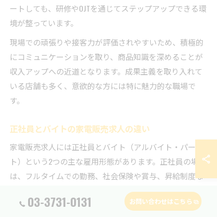
ートしても、研修やOJTを通じてステップアップできる環
境が整っています。
現場での頑張りや接客力が評価されやすいため、積極的
にコミュニケーションを取り、商品知識を深めることが
収入アップへの近道となります。成果主義を取り入れて
いる店舗も多く、意欲的な方には特に魅力的な職場で
す。
正社員とバイトの家電販売求人の違い
家電販売求人には正社員とバイト（アルバイト・パー
ト）という2つの主な雇用形態があります。正社員の場合
は、フルタイムでの勤務、社会保険や賞与、昇給制度な
ど福利厚生が充実している点が特徴です。業務範囲も広
03-3731-0131
お問い合わせはこちら
く、売り場管理や新人指導、在庫発注など責任あるポジ