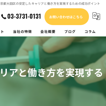
東京都大田区の安定したキャリアと働き方を実現するための成功ポイント
03-3731-0131
お問い合わせはこちら
ート
当社の特徴
会社概要
ブログ
コラム
家電
電気工事
リアと働き方を実現する
リフォーム
エアコン
補聴器