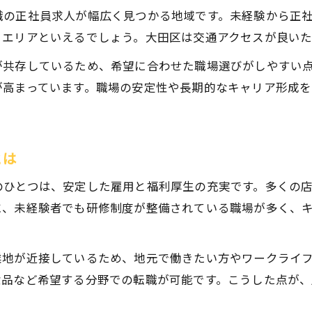
大田区で未経験者が販売正社員になる秘訣
職の正社員求人が幅広く見つかる地域です。未経験から正
販売職正社員転職に役立つ自己PR対策とは
きエリアといえるでしょう。大田区は交通アクセスが良い
安定を求めるなら販売職の正社員転職が有利
が共存しているため、希望に合わせた職場選びがしやすい
販売職正社員が安定した働き方を実現できる理由
が高まっています。職場の安定性や長期的なキャリア形成を
正社員販売の転職で得られる安定収入の魅力
販売職転職で実現する長期キャリアのポイント
正社員販売職に転職する際の安定性の見極め方
とは
販売職正社員転職が将来の安心につながる理由
のひとつは、安定した雇用と福利厚生の充実です。多くの
大田区における正社員販売転職の実情解説
に、未経験者でも研修制度が整備されている職場が多く、
大田区の正社員販売転職市場の最新動向
正社員販売職で注目される大田区の求人特徴
業地が近接しているため、地元で働きたい方やワークライ
販売職正社員の勤務条件と待遇の現状を知る
食品など希望する分野での転職が可能です。こうした点が
大田区で正社員販売転職者が直面する課題