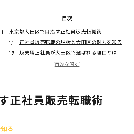
目次
東京都大田区で目指す正社員販売転職術
正社員販売転職の現状と大田区の魅力を知る
販売職正社員が大田区で選ばれる理由とは
正社員販売を目指す転職活動の流れを解説
大田区で正社員販売求人を探すコツと注意点
販売職正社員転職で押さえたい福利厚生情報
未経験から正社員販売職で安定を築くには
す正社員販売転職術
未経験から始める正社員販売転職のポイント
販売正社員で求められるスキルと準備の方法
正社員販売職の未経験歓迎求人の選び方
を知る