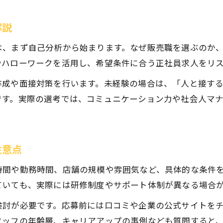
正社員販売職の転職事例から学ぶポイント
正社員販売職で実現する理想のキャリア構築
解説
販売職正社員で築くキャリアパスの考え方
は、まず自己分析から始まります。なぜ販売職を選ぶのか
正社員販売で目指すキャリアアップの方法
やハローワークを活用し、希望条件に合う正社員求人をリ
販売職正社員転職で得られる成長機会とは
作成や面接対策を行います。未経験の場合は、「人と接す
理想の働き方を叶える販売職正社員の選択肢
です。実際の選考では、コミュニケーション力や社会人マ
正社員販売職のキャリア設計と目標設定のコツ
販売職転職を成功させる選択肢と判断軸
お問い合わせはこちら
お問い合わせはこちら
正社員販売転職で重要な求人選びの基準
注意点
販売職正社員の転職先を選ぶ際の比較ポイント
時間や勤務時間、店舗の規模や雰囲気など、具体的な条件
正社員販売で重視すべき職場環境の特徴
ていても、実際には研修制度やサポート体制が異なる場合
転職を成功に導く正社員販売職の選択眼とは
検討が必要です。応募前には口コミや企業の公式サイトを
販売職正社員への転職で迷わない判断軸
タッフの年齢層、キャリアアップの事例なども質問すると