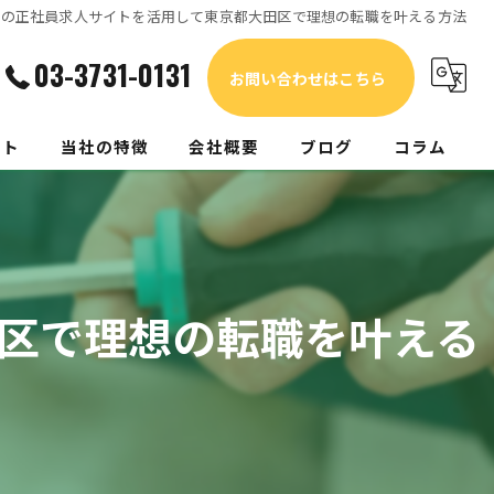
区の正社員求人サイトを活用して東京都大田区で理想の転職を叶える方法
03-3731-0131
お問い合わせはこちら
ート
当社の特徴
会社概要
ブログ
コラム
家電
電気工事
区で理想の転職を叶える
リフォーム
エアコン
補聴器