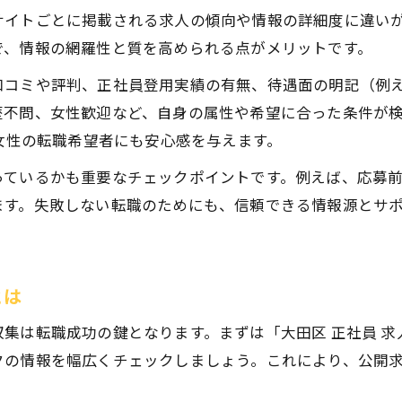
ミドル世代が大田区正社員求人で注意すべき点
イトごとに掲載される求人の傾向や情報の詳細度に違いがあ
女性にも安心な大田区の正社員求人最新情報
で、情報の網羅性と質を高められる点がメリットです。
女性向け大田区正社員求人の注目ポイント
口コミや評判、正社員登用実績の有無、待遇面の明記（例
大田区正社員女性活躍中求人の特徴を解説
歴不問、女性歓迎など、自身の属性や希望に合った条件が
大田区正社員求人で福利厚生を重視する理由
や女性の転職希望者にも安心感を与えます。
大田区正社員求人女性歓迎案件の選び方とは
っているかも重要なチェックポイントです。例えば、応募
女性が安心して働ける大田区正社員求人の条件
ます。失敗しない転職のためにも、信頼できる情報源とサ
正社員転職で押さえておきたい大田区の事務職事情
大田区正社員事務職求人の主な特徴とは
大田区正社員事務職転職に必要なスキル
とは
大田区正社員事務職求人で重視される経験
集は転職成功の鍵となります。まずは「大田区 正社員 求
大田区正社員事務求人選びのポイント解説
クの情報を幅広くチェックしましょう。これにより、公開
大田区正社員事務職転職で役立つ資格一覧