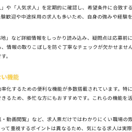
ハローワーク利用で広がる大田区の正社員採用チャンス
人」や「人気求人」を定期的に確認し、希望条件に合致す
大田区正社員求人ハローワーク活用の基本
経験歓迎や中途採用の求人も多いため、自身の強みや経験
ハローワークで大田区正社員求人を見つける手順
大田区正社員求人ハローワーク連携のメリット
務地」など詳細情報をしっかり読み込み、疑問点は応募前
ハローワーク経由の大田区正社員求人応募の流れ
も、情報の取りこぼしを防ぐ丁寧なチェックが欠かせませ
です。
大田区正社員求人でハローワーク職員に相談するコ
蒲田周辺で見つかる大田区正社員求人の魅力を解説
ない機能
蒲田エリア大田区正社員求人の特徴を紹介
お問い合わせはこちら
お問い合わせはこちら
蒲田周辺で大田区正社員求人を見つけるコツ
効率化するための便利な機能が多数搭載されています。特
できるため、多忙な方にもおすすめです。これらの機能を
大田区正社員求人で蒲田エリアを選ぶ理由
蒲田の大田区正社員求人で通勤環境を確認
蒲田エリア大田区正社員求人情報の集め方
真・動画閲覧」など、求人票だけではわかりにくい職場の
よって重視するポイントは異なるため、気になる求人は実