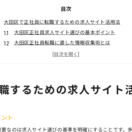
目次
大田区で正社員に転職するための求人サイト活用法
大田区正社員求人サイト選びの基本ポイント
大田区正社員転職に適した情報収集術とは
大田区正社員求人サイト活用で見逃せない機能
大田区正社員求人の検索条件を賢く使う方法
大田区正社員転職成功へ求人比較のコツを伝授
未経験や40代から始める大田区正社員の探し方
職するための求人サイト
未経験歓迎の大田区正社員求人を探すコツ
40代から大田区正社員転職で重視すべき点
大田区正社員求人で年齢不問案件を見極める
イント
大田区正社員未経験歓迎求人の特徴と選び方
重要なのは求人サイト選びの基準を明確にすることです。