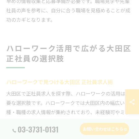
早めの情報収集と応募準備が必要です。職場見学や先輩
社員の声を参考に、自分に合う職場を見極めることが成
功のカギとなります。
ハローワーク活用で広がる大田区
正社員の選択肢
ハローワークで見つける大田区 正社員求人術
大田区で正社員求人を探す際、ハローワークの活用は重
要な選択肢です。ハローワークでは大田区内の幅広い業
種・職種の求人情報が集約されており、未経験可やミド
ル世代向けなど多様なニーズに対応しています。特に
03-3731-0131
お問い合わせはこちら
「大田区 求人 正社員 未経験」や「大田区 正社員 事務」