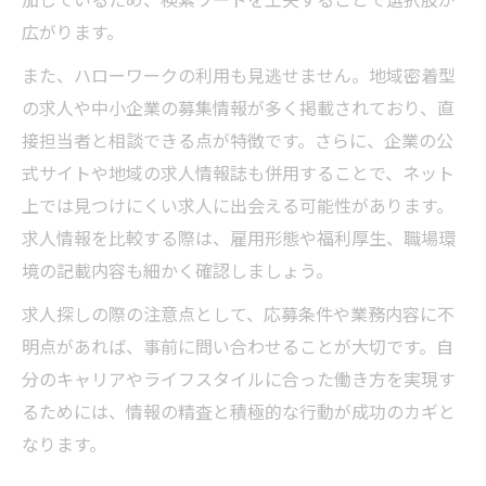
大田区正社員求人の見極め方と理想の働き方
広がります。
大田区 正社員求人を選ぶ際の重視ポイント
また、ハローワークの利用も見逃せません。地域密着型
大田区 正社員で理想の働き方を実現する方
の求人や中小企業の募集情報が多く掲載されており、直
法
接担当者と相談できる点が特徴です。さらに、企業の公
大田区 正社員 求人の見極めポイントまとめ
式サイトや地域の求人情報誌も併用することで、ネット
上では見つけにくい求人に出会える可能性があります。
中途採用で叶う大田区 正社員の安定就職術
求人情報を比較する際は、雇用形態や福利厚生、職場環
大田区 正社員求人で後悔しない選択方法
境の記載内容も細かく確認しましょう。
求人探しの際の注意点として、応募条件や業務内容に不
明点があれば、事前に問い合わせることが大切です。自
分のキャリアやライフスタイルに合った働き方を実現す
るためには、情報の精査と積極的な行動が成功のカギと
なります。