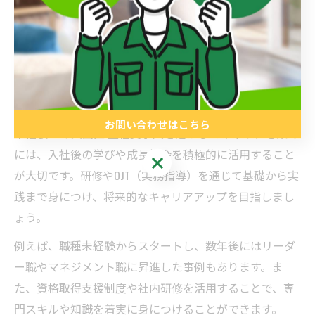
加えて、応募前には「残業の有無」「休日制度」「女性
や中高年でも働きやすい環境」など、長期的に安定して
働けるかをしっかり確認しましょう。これらを踏まえ
て、納得できる転職活動を進めることが大切です。
大田区 未経験OKの求人を活かすキャリア形成
お問い合わせはこちら
未経験OKの大田区 正社員求人を活かしてキャリアを築く
には、入社後の学びや成長機会を積極的に活用すること
お問い合わせはこちら
が大切です。研修やOJT（実務指導）を通じて基礎から実
践まで身につけ、将来的なキャリアアップを目指しまし
ょう。
例えば、職種未経験からスタートし、数年後にはリーダ
ー職やマネジメント職に昇進した事例もあります。ま
た、資格取得支援制度や社内研修を活用することで、専
門スキルや知識を着実に身につけることができます。