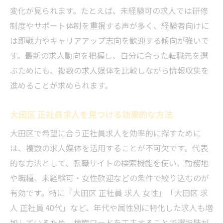
大田区 正社員 事務で求められるスキルとは
変化が見られます。たとえば、未経験可の求人では研修
未経験歓迎の大田区 正社員 事務職の探し方
制度やサポート体制を重視する声が多く、経験者向けに
は即戦力やキャリアアップ志向を歓迎する傾向が強いで
大田区 正社員 事務の魅力と安定ポイント
す。最新の求人動向を把握し、自分に合った転職先を選
女性に人気の大田区 正社員 事務の特徴紹介
ぶためにも、複数の求人媒体を比較しながら情報収集を
ハローワーク活用で広がる大田区正社員の選択
進めることが求められます。
肢
ハローワークで見つける大田区 正社員求人
大田区 正社員求人を見つける効果的な方法
術
大田区で希望に合う正社員求人を効率的に探すために
大田 区 求人 正社員 ハローワークの活用法
は、複数の求人媒体を活用することが不可欠です。代表
大田区 正社員求人 ハローワーク活用の流れ
的な方法として、転職サイトの検索機能を使い、勤務地
ミドル世代に強い大田区 正社員求人の探し
や職種、未経験可・女性歓迎などの条件で絞り込むのが
方
有効です。特に「大田区 正社員 求人 女性」「大田区 求
ハローワークで大田区 正社員情報を比較す
人 正社員 40代」など、年代や属性別に特化した求人も増
る
加しているため、検索ワードを工夫することで選択肢が