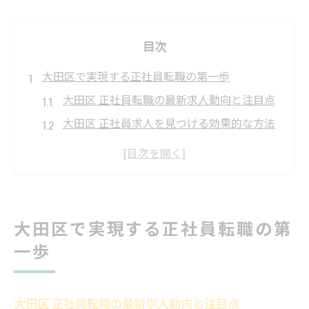
目次
大田区で実現する正社員転職の第一歩
大田区 正社員転職の最新求人動向と注目点
大田区 正社員求人を見つける効果的な方法
未経験でも挑戦しやすい大田区 正社員の特
色
大田区 求人 正社員で安定を叶える選び方
大田区 正社員求人で知っておきたい注意点
大田区で実現する正社員転職の第
未経験から大田区正社員へキャリア挑戦
一歩
未経験歓迎の大田区 正社員求人を探すコツ
大田区 正社員 未経験で採用されるポイント
大田区 正社員転職の最新求人動向と注目点
未経験から大田区 正社員へ転職成功の秘訣