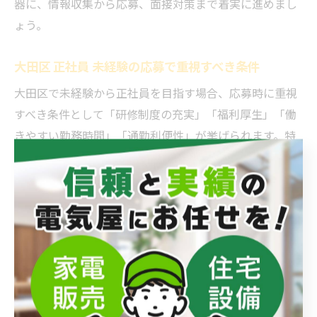
器に、情報収集から応募、面接対策まで着実に進めまし
ょう。
大田区 正社員 未経験の応募で重視すべき条件
大田区で未経験から正社員を目指す場合、応募時に重視
すべき条件として「研修制度の充実」「福利厚生」「働
きやすい勤務時間」「通勤利便性」が挙げられます。特
に未経験者を対象とした企業では、教育体制やサポート
体制が整っているかが安心材料となります。
また、正社員登用制度の有無や、キャリアアップの道筋
が明確かも重要なチェックポイントです。例えば、「大
田区 正社員 事務」や「蒲田 求人 正社員」など具体的な
職種や勤務地で検索し、条件を比較検討することがポイ
ントです。