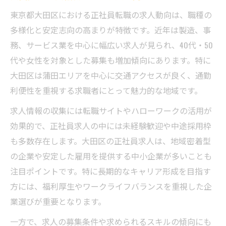
東京都大田区における正社員転職の求人動向は、職種の
大田区 正社員 未経験の応募で重視すべき条
多様化と安定志向の高まりが特徴です。近年は製造、事
件
務、サービス業を中心に幅広い求人が見られ、40代・50
大田区 未経験OKの求人を活かすキャリア形
代や女性を対象とした募集も増加傾向にあります。特に
成
大田区は蒲田エリアを中心に交通アクセスが良く、通勤
女性やミドル世代も安心の大田区正社員募集事
利便性を重視する求職者にとって魅力的な地域です。
情
求人情報の収集には転職サイトやハローワークの活用が
大田区 正社員求人 女性向け優遇ポイント
効果的で、正社員求人の中には未経験歓迎や中途採用枠
40代・50代も安心の大田区 正社員転職事情
も多数存在します。大田区の正社員求人は、地域密着型
女性活躍中の大田区 正社員求人の見つけ方
の企業や安定した雇用を提供する中小企業が多いことも
大田区 中途採用 正社員の年齢不問ポイント
注目ポイントです。特に長期的なキャリア形成を目指す
ミドル世代も選びやすい大田区 正社員求人
方には、福利厚生やワークライフバランスを重視した企
事務職希望なら注目したい大田区の正社員情報
業選びが重要となります。
大田区 正社員 事務求人の選び方と注意点
一方で、求人の募集条件や求められるスキルの傾向にも