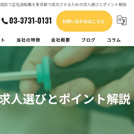
大田区で正社員転職を東京都で成功させるための求人選びとポイント解説
03-3731-0131
お問い合わせはこちら
ート
当社の特徴
会社概要
ブログ
コラム
家電
電気工事
リフォーム
求人選びとポイント解説
エアコン
補聴器