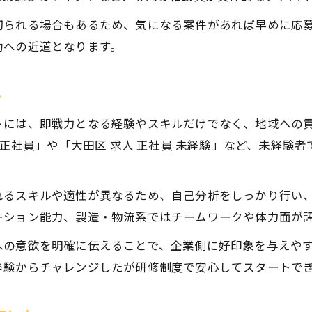
大田区正社員事務職の働き方と魅力
切られる場合もあるため、気になる案件があれば早めに応
大田区正社員事務職の仕事内容とやりがい
功への近道となります。
女性に人気の大田区正社員事務職の魅力
未経験から始める大田区正社員事務職のコツ
ト
事務職で叶える大田区正社員の安定キャリア
トには、即戦力となる経験やスキルだけでなく、地域への
大田区正社員事務職の働きやすい条件とは
 正社員」や「大田区 求人 正社員 未経験」など、未経験
転職成功を叶える大田区正社員求人比較
大田区正社員求人の比較で見る注目ポイント
お問い合わせはこちら
お問い合わせはこちら
れるスキルや適性が異なるため、自己分析をしっかり行い
応募前に確認したい大田区正社員求人の条件
ーション能力、製造・物流系ではチームワークや体力面が
複数サイトを使いこなす大田区正社員求人探し
への意欲を明確に伝えることで、企業側に好印象を与えや
自分に合う大田区正社員求人の選び方解説
経験からチャレンジしたが研修制度で安心してスタートで
大田区正社員求人比較で転職成功を目指す方法