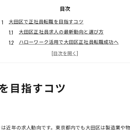
目次
大田区で正社員転職を目指すコツ
大田区正社員求人の最新動向と選び方
ハローワーク活用で大田区正社員転職成功へ
大田区正社員採用で重視されるポイント
40代・50代に強い大田区正社員求人の探し方
中途採用に強い大田区正社員転職戦略
未経験から安心の大田区正社員求人探し
を目指すコツ
未経験歓迎の大田区正社員求人を見極める方法
未経験から始める大田区正社員転職のコツ
大田区正社員求人で重視すべき未経験者支援
未経験スタートでも安心な大田区正社員職
きは近年の求人動向です。東京都内でも大田区は製造業や