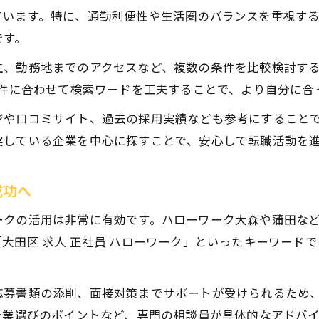
20代・30代未経験向け大田区正社員求人特集
ています。特に、通勤利便性や生活圏のバランスを重視す
年代別に選ぶ大田区正社員の転職術
です。
40代向け大田区正社員転職のポイント解説
、勤務地までのアクセスなど、複数の条件を比較検討する
50代が挑戦しやすい大田区正社員求人の特徴
条件に合わせて検索ワードを工夫することで、より自分に合
年代別に見る大田区正社員転職の成功法
ジや口コミサイト、過去の採用実績なども参考にすること
ミドル世代が注目すべき大田区正社員求人
実している企業を中心に探すことで、安心して転職活動を
年代別比較で選ぶ大田区正社員職の魅力
東京都内で理想の正社員へ近づく方法
成功へ
東京都内で大田区正社員求人を探すコツ
ークの活用は非常に有効です。ハローワーク大森や蒲田な
通勤便利な東京都内大田区正社員求人の選択肢
大田区 求人 正社員 ハローワーク」といったキーワード
東京都内転職で大田区正社員求人が人気な理由
東京都内の情報収集で大田区正社員転職を有利に
応募書類の添削、面接対策までサポートが受けられるため、
東京都内で長く働ける大田区正社員転職の秘訣
企業選びのポイントなど、専門の相談員が具体的なアドバ